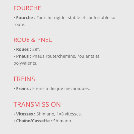
FOURCHE
•
Fourche :
Fourche rigide, stable et confortable sur
route.
ROUE & PNEU
•
Roues :
28″.
•
Pneus :
Pneus route/chemins, roulants et
polyvalents.
FREINS
•
Freins :
Freins à disque mécaniques.
TRANSMISSION
•
Vitesses :
Shimano, 1×8 vitesses.
•
Chaîne/Cassette :
Shimano.