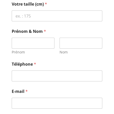
Votre taille (cm)
*
Prénom & Nom
*
Prénom
Nom
s
Téléphone
*
o
u
h
a
i
t
E-mail
*
é
)
P
r
é