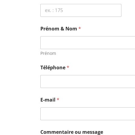
o
Prénom & Nom
*
u
d
'
u
t
Prénom
i
l
Téléphone
*
i
s
a
t
i
o
E-mail
*
n
&
Commentaire ou message