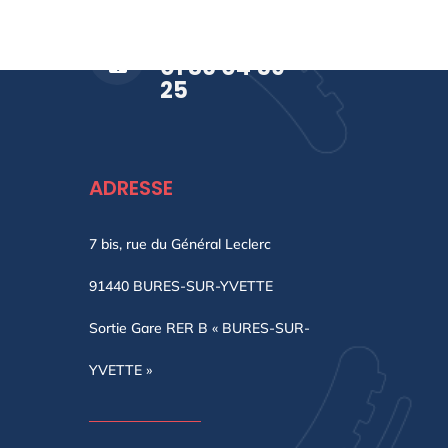
APPELEZ-NOUS !

01 86 04 59
25
ADRESSE
7 bis, rue du Général Leclerc
91440 BURES-SUR-YVETTE
Sortie Gare RER B « BURES-SUR-
YVETTE »