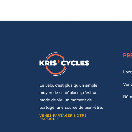
T
é
l
ROULEZ, DÉCOUVREZ, VI
é
p
h
o
n
e
PR
Loca
Ven
Le vélo, c’est plus qu’un simple
moyen de se déplacer, c’est un
Répa
mode de vie, un moment de
partage, une source de bien-être.
VENEZ PARTAGER NOTRE
PASSION !