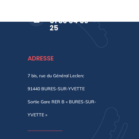
APPELEZ-NOUS !

01 86 04 59
25
ADRESSE
7 bis, rue du Général Leclerc
91440 BURES-SUR-YVETTE
Sortie Gare RER B « BURES-SUR-
YVETTE »