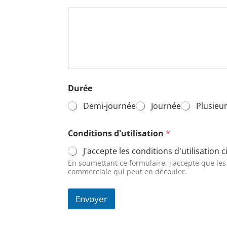
t
Durée
a
i
Demi-journée
Journée
Plusieur
l
l
e
Conditions d'utilisation
*
C
o
J'accepte les conditions d'utilisation 
n
En soumettant ce formulaire, j'accepte que le
d
commerciale qui peut en découler.
i
t
i
Envoyer
o
n
s