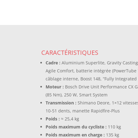
CARACTÉRISTIQUES
Cadre :
Aluminium Superlite, Gravity Casting
Agile Comfort, batterie intégrée (PowerTube 
câblage interne, Boost 148, “Fully Integrated
Moteur :
Bosch Drive Unit Performance CX G
(85 Nm), 250 W, Smart System
Transmission :
Shimano Deore, 1×12 vitesses
10-51 dents, manette Rapidfire-Plus
Poids :
≈ 25,4 kg
Poids maximum du cycliste :
110 kg
Poids maximum en charge :
135 kg